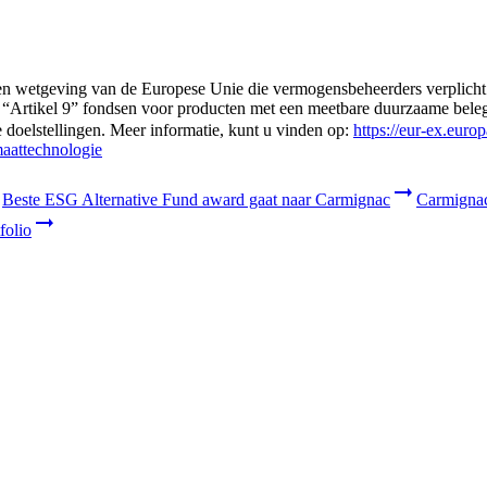
n wetgeving van de Europese Unie die vermogensbeheerders verplicht om
“Artikel 9” fondsen voor producten met een meetbare duurzaame beleggi
doelstellingen. Meer informatie, kunt u vinden op:
https://eur-ex.euro
aattechnologie
t de beleggingen en diensten van Carmignac.
Beste ESG Alternative Fund award gaat naar Carmignac
Carmignac 
 naar inzichten en beleggingsoplossing.
folio