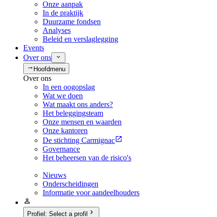
Onze aanpak
In de praktijk
Duurzame fondsen
Analyses
Beleid en verslaglegging
Events
Over ons
Hoofdmenu
Over ons
In een oogopslag
Wat we doen
Wat maakt ons anders?
Het beleggingsteam
Onze mensen en waarden
Onze kantoren
De stichting Carmignac
Governance
Het beheersen van de risico's
Nieuws
Onderscheidingen
Informatie voor aandeelhouders
Profiel
:
Select a profil