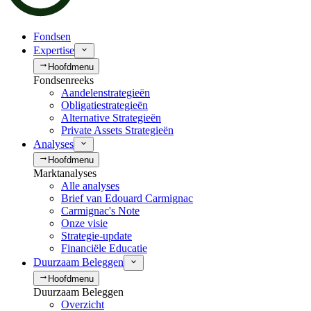
Fondsen
Expertise
Hoofdmenu
Fondsenreeks
Aandelenstrategieën
Obligatiestrategieën
Alternative Strategieën
Private Assets Strategieën
Analyses
Hoofdmenu
Marktanalyses
Alle analyses
Brief van Edouard Carmignac
Carmignac's Note
Onze visie
Strategie-update
Financiële Educatie
Duurzaam Beleggen
Hoofdmenu
Duurzaam Beleggen
Overzicht