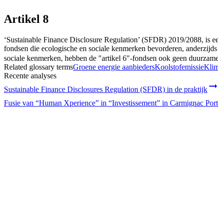
Profiel
:
Select a profil
Artikel 8
Kies uw profiel
Het Professionele beleggers profiel is momenteel geselecteerd.
‘Sustainable Finance Disclosure Regulation’ (SFDR) 2019/2088, is ee
fondsen die ecologische en sociale kenmerken bevorderen, anderzijds 
Particulier
sociale kenmerken, hebben de "artikel 6"-fondsen ook geen duurzame 
Related glossary terms
Groene energie aanbieders
Koolstofemissie
Klim
Voor individuele beleggers die willen beleggen of kennis willen maken me
Recente analyses
Professionele beleggers
Sustainable Finance Disclosures Regulation (SFDR) in de praktijk
Voor financiële tussenpersonen of institutionele beleggers die op zoek zijn
Fusie van “Human Xperience” in “Investissement” in Carmignac Port