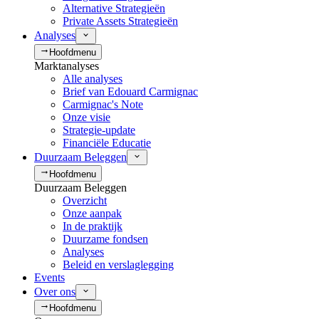
Alternative Strategieën
Private Assets Strategieën
Analyses
Hoofdmenu
Marktanalyses
Alle analyses
Brief van Edouard Carmignac
Carmignac's Note
Onze visie
Strategie-update
Financiële Educatie
Duurzaam Beleggen
Hoofdmenu
Duurzaam Beleggen
Overzicht
Onze aanpak
In de praktijk
Duurzame fondsen
Analyses
Beleid en verslaglegging
Events
Over ons
Hoofdmenu