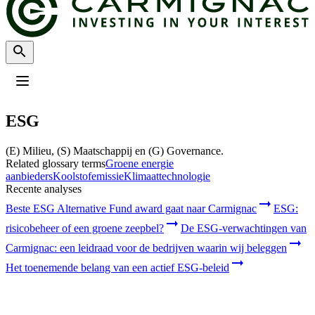
Profiel
:
Select a profil
ESG
Kies uw profiel
Het Professionele beleggers profiel is momenteel geselecteerd.
(E) Milieu, (S) Maatschappij en (G) Governance.
Related glossary terms
Groene energie
Particulier
aanbieders
Koolstofemissie
Klimaattechnologie
Recente analyses
Voor individuele beleggers die willen beleggen of kennis willen maken
met de beleggingen en diensten van Carmignac.
Beste ESG Alternative Fund award gaat naar Carmignac
ESG:
Professionele beleggers
risicobeheer of een groene zeepbel?
De ESG-verwachtingen van
Voor financiële tussenpersonen of institutionele beleggers die op zoek
Carmignac: een leidraad voor de bedrijven waarin wij beleggen
zijn naar inzichten en beleggingsoplossing.
Het toenemende belang van een actief ESG-beleid