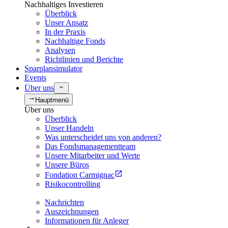
Nachhaltiges Investieren
Überblick
Unser Ansatz
In der Praxis
Nachhaltige Fonds
Analysen
Richtlinien und Berichte
Sparplansimulator
Events
Über uns
Hauptmenü
Über uns
Überblick
Unser Handeln
Was unterscheidet uns von anderen?
Das Fondsmanagementteam
Unsere Mitarbeiter und Werte
Unsere Büros
Fondation Carmignac
Risikocontrolling
Nachrichten
Auszeichnungen
Informationen für Anleger