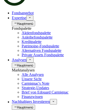
Fondsangebot
Expertise
Hauptmenü
Fondspalette
Aktienfondspalette
Anleihefondspalette
Kreditpalette
Patrimoine-Fondspalette
Alternativen Fondspalette
Private Assets Fondspalette
Analysen
Hauptmenü
Marktanalysen
Alle Analysen
Unsere Sicht
Carmignac's Note
Strategie-Updates
Brief von Edouard Carmignac
Finanzwissen
Nachhaltiges Investieren
Hauptmenü