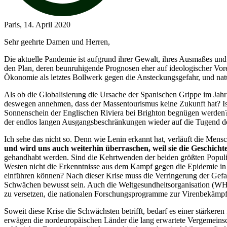
Paris, 14. April 2020
Sehr geehrte Damen und Herren,
Die aktuelle Pandemie ist aufgrund ihrer Gewalt, ihres Ausmaßes un
den Plan, deren beunruhigende Prognosen eher auf ideologischer Vore
Ökonomie als letztes Bollwerk gegen die Ansteckungsgefahr, und natür
Als ob die Globalisierung die Ursache der Spanischen Grippe im Jah
deswegen annehmen, dass der Massentourismus keine Zukunft hat? Ist 
Sonnenschein der Englischen Riviera bei Brighton begnügen werden? K
der endlos langen Ausgangsbeschränkungen wieder auf die Tugend d
Ich sehe das nicht so. Denn wie Lenin erkannt hat, verläuft die Mens
und wird uns auch weiterhin überraschen, weil sie die Geschichte
gehandhabt werden. Sind die Kehrtwenden der beiden größten Populist
Westen nicht die Erkenntnisse aus dem Kampf gegen die Epidemie i
einführen können? Nach dieser Krise muss die Verringerung der Gefa
Schwächen bewusst sein. Auch die Weltgesundheitsorganisation (WHO
zu versetzen, die nationalen Forschungsprogramme zur Virenbekämpf
Soweit diese Krise die Schwächsten betrifft, bedarf es einer stärkere
erwägen die nordeuropäischen Länder die lang erwartete Vergemeinscha