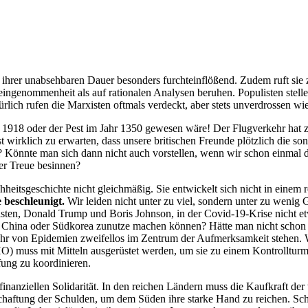
d ihrer unabsehbaren Dauer besonders furchteinflößend. Zudem ruft sie
ingenommenheit als auf rationalen Analysen beruhen. Populisten stelle
lich rufen die Marxisten oftmals verdeckt, aber stets unverdrossen wi
r 1918 oder der Pest im Jahr 1350 gewesen wäre! Der Flugverkehr hat z
wirklich zu erwarten, dass unsere britischen Freunde plötzlich die s
önnte man sich dann nicht auch vorstellen, wenn wir schon einmal dabe
er Treue besinnen?
chheitsgeschichte nicht gleichmäßig. Sie entwickelt sich nicht in ein
 beschleunigt.
Wir leiden nicht unter zu viel, sondern unter zu wenig 
en, Donald Trump und Boris Johnson, in der Covid-19-Krise nicht etwa
n China oder Südkorea zunutze machen können? Hätte man nicht schon
hr von Epidemien zweifellos im Zentrum der Aufmerksamkeit stehen. W
) muss mit Mitteln ausgerüstet werden, um sie zu einem Kontrollturm
ung zu koordinieren.
n finanziellen Solidarität. In den reichen Ländern muss die Kaufkraft 
ftung der Schulden, um dem Süden ihre starke Hand zu reichen. Schließ