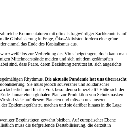
 zahlreiche Kommentatoren mit oftmals fragwürdiger Sachkenntnis auf
n die Globalisierung in Frage, Öko-Aktivisten fordern eine grüne
eder einmal das Ende des Kapitalismus aus.
war zweifellos zur Verbreitung des Virus beigetragen, doch kann man
onnigen Mittelmeerstrände meiden und sich mit dem gedämpften
i sind, dass Paare, deren Beziehung zerrüttet ist, sich angesichts
em regelmäßigen Rhythmus.
Die aktuelle Pandemie hat uns überrascht
Globalisierung. Sie muss jedoch souveräner und solidarischer
 lächerlich und für ihr Volk besonders schmerzhaft? Hätte sich der
 Ende Januar einen globalen Plan zur Produktion von Schutzmasken
ir sind viele auf diesem Planeten und müssen uns unseren
 der Epidemiegefahr zu machen und sie darüber hinaus in die Lage
der weniger Begünstigten gewahrt bleiben. Auf europäischer Ebene
lich muss die tiefgreifende Destabilisierung, die derzeit in