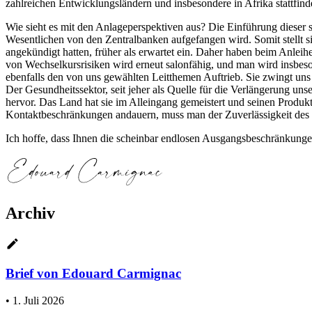
zahlreichen Entwicklungsländern und insbesondere in Afrika stattfinde
Wie sieht es mit den Anlageperspektiven aus? Die Einführung dieser 
Wesentlichen von den Zentralbanken aufgefangen wird. Somit stellt 
angekündigt hatten, früher als erwartet ein. Daher haben beim Anlei
von Wechselkursrisiken wird erneut salonfähig, und man wird insbes
ebenfalls den von uns gewählten Leitthemen Auftrieb. Sie zwingt uns
Der Gesundheitssektor, seit jeher als Quelle für die Verlängerung u
hervor. Das Land hat sie im Alleingang gemeistert und seinen Produk
Kontaktbeschränkungen andauern, muss man der Zuverlässigkeit des c
Ich hoffe, dass Ihnen die scheinbar endlosen Ausgangsbeschränkunge
Archiv
Brief von Edouard Carmignac
•
1. Juli 2026