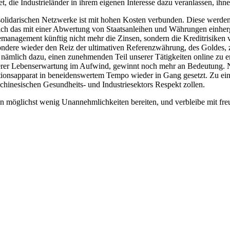
t, die Industrieländer in ihrem eigenen Interesse dazu veranlassen, ih
solidarischen Netzwerke ist mit hohen Kosten verbunden. Diese werden
sich das mit einer Abwertung von Staatsanleihen und Währungen einher
hemanagement künftig nicht mehr die Zinsen, sondern die Kreditrisiken
ondere wieder den Reiz der ultimativen Referenzwährung, des Goldes, z
 nämlich dazu, einen zunehmenden Teil unserer Tätigkeiten online zu e
nserer Lebenserwartung im Aufwind, gewinnt noch mehr an Bedeutung. Ni
tionsapparat in beneidenswertem Tempo wieder in Gang gesetzt. Zu einer
hinesischen Gesundheits- und Industriesektors Respekt zollen.
n möglichst wenig Unannehmlichkeiten bereiten, und verbleibe mit fr