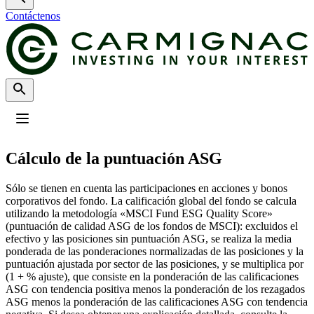
Contáctenos
Perfil
:
Select a profil
Cálculo de la puntuación ASG
Elija su perfil
El Inversores Profesionales está actualmente seleccionado.
Sólo se tienen en cuenta las participaciones en acciones y bonos
corporativos del fondo. La calificación global del fondo se calcula
Inversores Particulares
utilizando la metodología «MSCI Fund ESG Quality Score»
(puntuación de calidad ASG de los fondos de MSCI): excluidos el
Para inversores particulares que deseen invertir o conocer las ideas de
efectivo y las posiciones sin puntuación ASG, se realiza la media
inversión y los servicios de Carmignac.
ponderada de las ponderaciones normalizadas de las posiciones y la
Inversores Profesionales
puntuación ajustada por sector de las posiciones, y se multiplica por
(1 + % ajuste), que consiste en la ponderación de las calificaciones
Para intermediarios financieros o inversores institucionales que buscan
ASG con tendencia positiva menos la ponderación de los rezagados
información y soluciones de inversión.
ASG menos la ponderación de las calificaciones ASG con tendencia