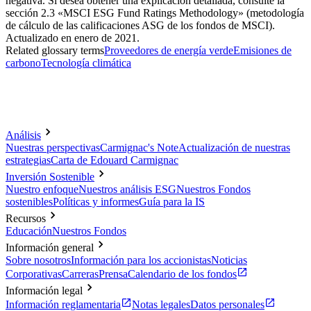
negativa. Si desea obtener una explicación detallada, consulte la
sección 2.3 «MSCI ESG Fund Ratings Methodology» (metodología
de cálculo de las calificaciones ASG de los fondos de MSCI).
Actualizado en enero de 2021.
Related glossary terms
Proveedores de energía verde
Emisiones de
carbono
Tecnología climática
Análisis
Nuestras perspectivas
Carmignac's Note
Actualización de nuestras
estrategias
Carta de Edouard Carmignac
Inversión Sostenible
Nuestro enfoque
Nuestros análisis ESG
Nuestros Fondos
sostenibles
Políticas y informes
Guía para la IS
Recursos
Educación
Nuestros Fondos
Información general
Sobre nosotros
Información para los accionistas
Noticias
Corporativas
Carreras
Prensa
Calendario de los fondos
Información legal
Información reglamentaria
Notas legales
Datos personales