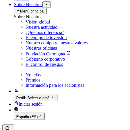
Sobre Nosotros
Menú principal
Sobre Nosotros
Visión global
Nuestra actividad
¿Qué nos diferencia?
El equipo de inversión
Nuestro equipo y nuestros valores
Nuestras oficinas
Fundación Carmignac
Gobierno corporativo
El control de riesgos
Noticias
Premios
Información para los accionistas
Perfil
:
Select a profil
Iniciar sesión
España (ES)