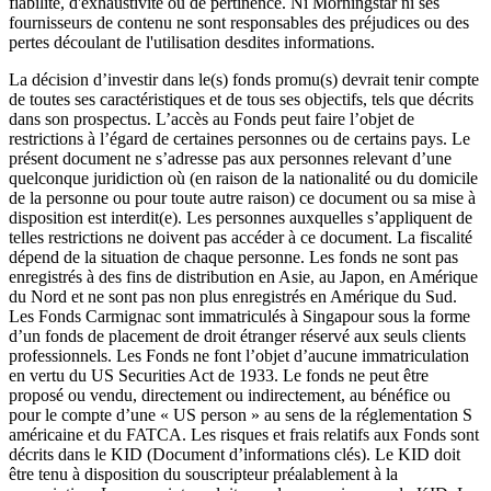
fiabilité, d'exhaustivité ou de pertinence. Ni Morningstar ni ses
fournisseurs de contenu ne sont responsables des préjudices ou des
pertes découlant de l'utilisation desdites informations.
La décision d’investir dans le(s) fonds promu(s) devrait tenir compte
de toutes ses caractéristiques et de tous ses objectifs, tels que décrits
dans son prospectus. L’accès au Fonds peut faire l’objet de
restrictions à l’égard de certaines personnes ou de certains pays. Le
présent document ne s’adresse pas aux personnes relevant d’une
quelconque juridiction où (en raison de la nationalité ou du domicile
de la personne ou pour toute autre raison) ce document ou sa mise à
disposition est interdit(e). Les personnes auxquelles s’appliquent de
telles restrictions ne doivent pas accéder à ce document. La fiscalité
dépend de la situation de chaque personne. Les fonds ne sont pas
enregistrés à des fins de distribution en Asie, au Japon, en Amérique
du Nord et ne sont pas non plus enregistrés en Amérique du Sud.
Les Fonds Carmignac sont immatriculés à Singapour sous la forme
d’un fonds de placement de droit étranger réservé aux seuls clients
professionnels. Les Fonds ne font l’objet d’aucune immatriculation
en vertu du US Securities Act de 1933. Le fonds ne peut être
proposé ou vendu, directement ou indirectement, au bénéfice ou
pour le compte d’une « US person » au sens de la réglementation S
américaine et du FATCA. Les risques et frais relatifs aux Fonds sont
décrits dans le KID (Document d’informations clés). Le KID doit
être tenu à disposition du souscripteur préalablement à la