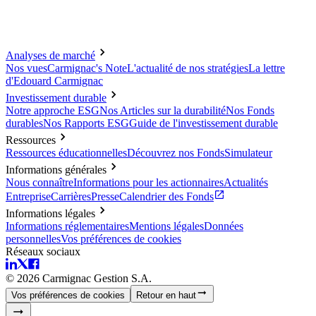
Analyses de marché
Nos vues
Carmignac's Note
L'actualité de nos stratégies
La lettre
d'Edouard Carmignac
Investissement durable
Notre approche ESG
Nos Articles sur la durabilité
Nos Fonds
durables
Nos Rapports ESG
Guide de l'investissement durable
Ressources
Ressources éducationnelles
Découvrez nos Fonds
Simulateur
Informations générales
Nous connaître
Informations pour les actionnaires
Actualités
Entreprise
Carrières
Presse
Calendrier des Fonds
Informations légales
Informations réglementaires
Mentions légales
Données
personnelles
Vos préférences de cookies
Réseaux sociaux
©
2026
Carmignac Gestion S.A.
Vos préférences de cookies
Retour en haut