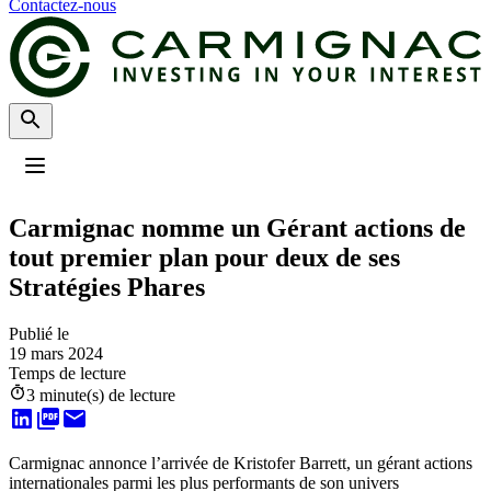
Contactez-nous
Profil
:
Select a profil
Carmignac nomme un Gérant actions de
Choisissez votre profil
tout premier plan pour deux de ses
Le profil Investisseurs Professionnels est actuellement sélectionné.
Stratégies Phares
Investisseurs Particuliers
Publié le
Je souhaite investir ou m’informer.
19 mars 2024
Temps de lecture
Investisseurs Professionnels
3 minute(s) de lecture
Je suis un intermédiaire financier ou un investisseur institutionnel, et je
recherche des informations ou des solutions d'investissement.
Carmignac annonce l’arrivée de Kristofer Barrett, un gérant actions
internationales parmi les plus performants de son univers