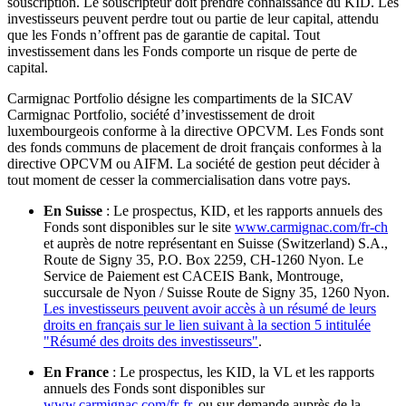
souscription. Le souscripteur doit prendre connaissance du KID. Les
investisseurs peuvent perdre tout ou partie de leur capital, attendu
que les Fonds n’offrent pas de garantie de capital. Tout
investissement dans les Fonds comporte un risque de perte de
capital.
Carmignac Portfolio désigne les compartiments de la SICAV
Carmignac Portfolio, société d’investissement de droit
luxembourgeois conforme à la directive OPCVM. Les Fonds sont
des fonds communs de placement de droit français conformes à la
directive OPCVM ou AIFM. La société de gestion peut décider à
tout moment de cesser la commercialisation dans votre pays.
En Suisse
: Le prospectus, KID, et les rapports annuels des
Fonds sont disponibles sur le site
www.carmignac.com/fr-ch
et auprès de notre représentant en Suisse (Switzerland) S.A.,
Route de Signy 35, P.O. Box 2259, CH-1260 Nyon. Le
Service de Paiement est CACEIS Bank, Montrouge,
succursale de Nyon / Suisse Route de Signy 35, 1260 Nyon.
Les investisseurs peuvent avoir accès à un résumé de leurs
droits en français sur le lien suivant à la section 5 intitulée
"Résumé des droits des investisseurs"
.
En France
: Le prospectus, les KID, la VL et les rapports
annuels des Fonds sont disponibles sur
www.carmignac.com/fr-fr
, ou sur demande auprès de la