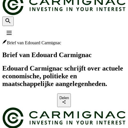
Brief van Edouard Carmignac
Profiel
:
Select a profil
Kies uw profiel
Brief van Edouard Carmignac
Het Professionele beleggers profiel is momenteel geselecteerd.
Edouard Carmignac schrijft over actuele
Particulier
economische, politieke en
Voor individuele beleggers die willen beleggen of kennis willen maken
met de beleggingen en diensten van Carmignac.
maatschappelijke aangelegenheden.
Professionele beleggers
Delen
Voor financiële tussenpersonen of institutionele beleggers die op zoek
zijn naar inzichten en beleggingsoplossing.