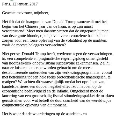
Paris, 12 januari 2017
Geachte mevrouw, mijnheer,
Het feit dat de inauguratie van Donald Trump samenvalt met het
begin van het Chinese jaar van de haan, is op zijn minst
verontrustend. Moet men daarom vrezen dat de ongepaste luimen
van deze grote blonde, rijkelijk van veren voorziene haan zullen
zorgen voor een forse opleving van de volatiliteit op de markten,
zoals de meeste beleggers verwachten?
Niet per se. Donald Trump heeft, wederom tegen de verwachtingen
in, een competente en pragmatische regeringsploeg samengesteld
van hoofdzakelijk onbetwistbaar succesvolle zakenmensen. Zal hij
naar ze luisteren en ertoe worden gebracht om de meest
destabiliserende onderdelen van zijn verkiezingsprogramma, vooral
met betrekking tot een hele reeks protectionistische maatregelen, te
matigen? We achten dit waarschijnlijk omdat het oprichten van
handelsbarrières een dubbel negatief effect zou hebben op de
economische bedrijvigheid en de inflatie. Omgekeerd moet de
lancering van een grootschalig fiscaal stimuleringspakket de markten
geruststellen voor wat betreft de duurzaamheid van de wereldwijde
conjuncturele opleving van dit moment.
Het is waar dat de waarderingen op de aandelen- en