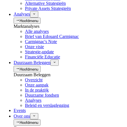
Alternative Strategieën
Private Assets Strategieën
Analyses
Hoofdmenu
Marktanalyses
Alle analyses
Brief van Edouard Carmignac
Carmignac's Note
Onze visie
Strategie-update
Financiële Educatie
Duurzaam Beleggen
Hoofdmenu
Duurzaam Beleggen
Overzicht
Onze aanpak
In de praktijk
Duurzame fondsen
Analyses
Beleid en verslaglegging
Events
Over ons
Hoofdmenu