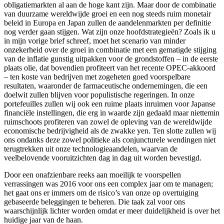
obligatiemarkten al aan de hoge kant zijn. Maar door de combinatie
van duurzame wereldwijde groei en een nog steeds ruim monetair
beleid in Europa en Japan zullen de aandelenmarkten per definitie
nog verder gaan stijgen. Wat zijn onze hoofdstrategieën? Zoals ik u
in mijn vorige brief schreef, moet het scenario van minder
onzekerheid over de groei in combinatie met een gematigde stijging
van de inflatie gunstig uitpakken voor de grondstoffen – in de eerste
plaats olie, dat bovendien profiteert van het recente OPEC-akkoord
– ten koste van bedrijven met zogeheten goed voorspelbare
resultaten, waaronder de farmaceutische ondernemingen, die een
doelwit zullen blijven voor populistische regeringen. In onze
portefeuilles zullen wij ook een ruime plaats inruimen voor Japanse
financiële instellingen, die erg in waarde zijn gedaald maar niettemin
ruimschoots profiteren van zowel de opleving van de wereldwijde
economische bedrijvigheid als de zwakke yen. Ten slotte zullen wij
ons ondanks deze zowel politieke als conjuncturele wendingen niet
terugtrekken uit onze technologieaandelen, waarvan de
veelbelovende vooruitzichten dag in dag uit worden bevestigd.
Door een onafzienbare reeks aan moeilijk te voorspellen
verrassingen was 2016 voor ons een complex jaar om te managen;
het gaat ons er immers om de risico’s van onze op overtuiging
gebaseerde beleggingen te beheren. Die taak zal voor ons
waarschijnlijk lichter worden omdat er meer duidelijkheid is over het
huidige jaar van de haan.