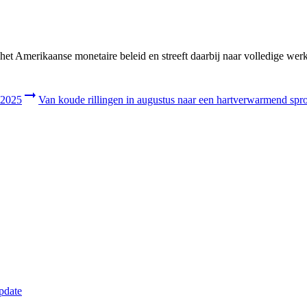
et Amerikaanse monetaire beleid en streeft daarbij naar volledige werkge
t de beleggingen en diensten van Carmignac.
 2025
Van koude rillingen in augustus naar een hartverwarmend spr
 naar inzichten en beleggingsoplossing.
update