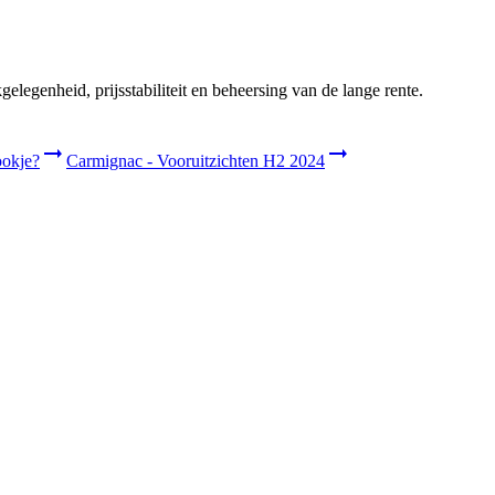
legenheid, prijsstabiliteit en beheersing van de lange rente.
ookje?
Carmignac - Vooruitzichten H2 2024