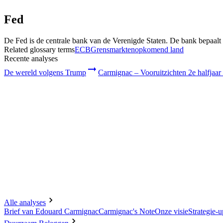
Profiel
:
Select a profil
Fed
Kies uw profiel
Het Professionele beleggers profiel is momenteel geselecteerd.
De Fed is de centrale bank van de Verenigde Staten. De bank bepaalt h
Related glossary terms
ECB
Grensmarkten
opkomend land
Particulier
Recente analyses
Voor individuele beleggers die willen beleggen of kennis willen maken me
De wereld volgens Trump
Carmignac – Vooruitzichten 2e halfjaar
Professionele beleggers
Voor financiële tussenpersonen of institutionele beleggers die op zoek zijn
Alle analyses
Brief van Edouard Carmignac
Carmignac's Note
Onze visie
Strategie-