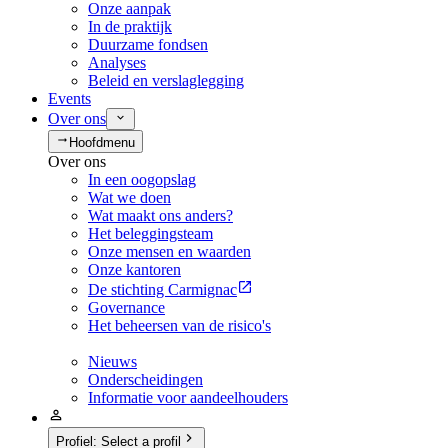
Onze aanpak
In de praktijk
Duurzame fondsen
Analyses
Beleid en verslaglegging
Events
Over ons
Hoofdmenu
Over ons
In een oogopslag
Wat we doen
Wat maakt ons anders?
Het beleggingsteam
Onze mensen en waarden
Onze kantoren
De stichting Carmignac
Governance
Het beheersen van de risico's
Nieuws
Onderscheidingen
Informatie voor aandeelhouders
Profiel
:
Select a profil