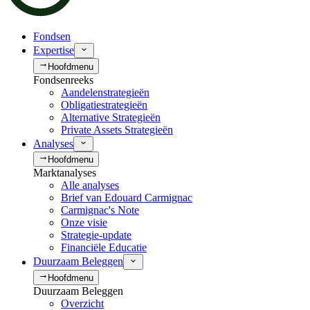
Fondsen
Expertise
Hoofdmenu
Fondsenreeks
Aandelenstrategieën
Obligatiestrategieën
Alternative Strategieën
Private Assets Strategieën
Analyses
Hoofdmenu
Marktanalyses
Alle analyses
Brief van Edouard Carmignac
Carmignac's Note
Onze visie
Strategie-update
Financiële Educatie
Duurzaam Beleggen
Hoofdmenu
Duurzaam Beleggen
Overzicht