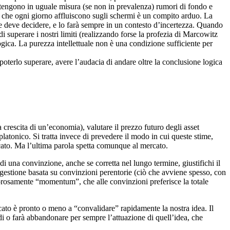
 contengono in uguale misura (se non in prevalenza) rumori di fondo e
 dati che ogni giorno affluiscono sugli schermi è un compito arduo. La
re deve decidere, e lo farà sempre in un contesto d’incertezza. Quando
 di superare i nostri limiti (realizzando forse la profezia di Marcowitz
ogica. La purezza intellettuale non è una condizione sufficiente per
 poterlo superare, avere l’audacia di andare oltre la conclusione logica
a crescita di un’economia), valutare il prezzo futuro degli asset
platonico. Si tratta invece di prevedere il modo in cui queste stime,
ercato. Ma l’ultima parola spetta comunque al mercato.
di una convinzione, anche se corretta nel lungo termine, giustifichi il
a gestione basata su convinzioni perentorie (ciò che avviene spesso, con
rigorosamente “momentum”, che alle convinzioni preferisce la totale
rcato è pronto o meno a “convalidare” rapidamente la nostra idea. Il
i o farà abbandonare per sempre l’attuazione di quell’idea, che