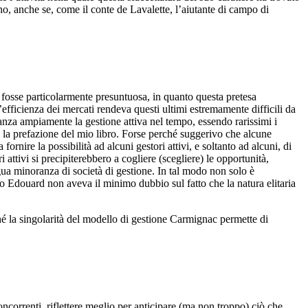
rno, anche se, come il conte de Lavalette, l’aiutante di campo di
 fosse particolarmente presuntuosa, in quanto questa pretesa
efficienza dei mercati rendeva questi ultimi estremamente difficili da
vanza ampiamente la gestione attiva nel tempo, essendo rarissimi i
e la prefazione del mio libro. Forse perché suggerivo che alcune
rnire la possibilità ad alcuni gestori attivi, e soltanto ad alcuni, di
i attivi si precipiterebbero a cogliere (scegliere) le opportunità,
gua minoranza di società di gestione. In tal modo non solo è
uo Edouard non aveva il minimo dubbio sul fatto che la natura elitaria
é la singolarità del modello di gestione Carmignac permette di
correnti, riflettere meglio per anticipare (ma non troppo) ciò che