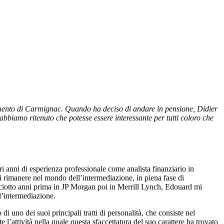
imento di Carmignac. Quando ha deciso di andare in pensione, Didier
biamo ritenuto che potesse essere interessante per tutti coloro che
anni di esperienza professionale come analista finanziario in
 rimanere nel mondo dell’intermediazione, in piena fase di
iciotto anni prima in JP Morgan poi in Merrill Lynch, Edouard mi
l’intermediazione.
 uno dei suoi principali tratti di personalità, che consiste nel
 l’attività nella quale questa sfaccettatura del suo carattere ha trovato