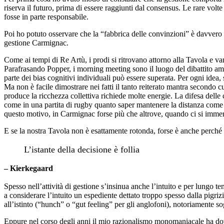
riserva il futuro, prima di essere raggiunti dal consensus. Le rare volt
fosse in parte responsabile.
Poi ho potuto osservare che la “fabbrica delle convinzioni” è davvero fo
gestione Carmignac.
Come ai tempi di Re Artù, i prodi si ritrovano attorno alla Tavola e va
Parafrasando Popper, i morning meeting sono il luogo del dibattito amich
parte dei bias cognitivi individuali può essere superata. Per ogni idea, s
Ma non è facile dimostrare nei fatti il tanto reiterato mantra secondo cu
produce la ricchezza collettiva richiede molte energie. La difesa delle 
come in una partita di rugby quanto saper mantenere la distanza come
questo motivo, in Carmignac forse più che altrove, quando ci si immerge
E se la nostra Tavola non è esattamente rotonda, forse è anche perché
L’istante della decisione è follia
– Kierkegaard
Spesso nell’attività di gestione s’insinua anche l’intuito e per lungo t
a considerare l’intuito un espediente dettato troppo spesso dalla pig
all’istinto (“hunch” o “gut feeling” per gli anglofoni), notoriamente 
Eppure nel corso degli anni il mio razionalismo monomaniacale ha dovu