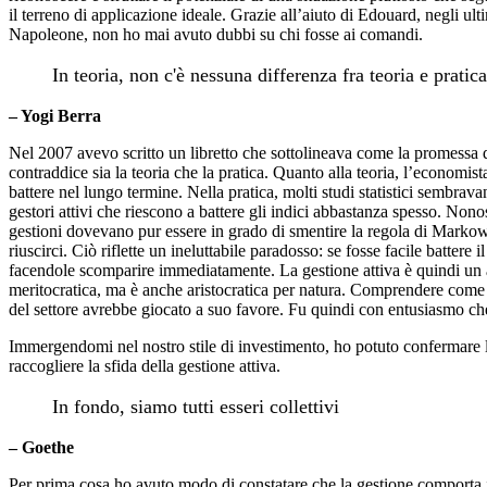
il terreno di applicazione ideale. Grazie all’aiuto di Edouard, negli ul
Napoleone, non ho mai avuto dubbi su chi fosse ai comandi.
In teoria, non c'è nessuna differenza fra teoria e pratica
– Yogi Berra
Nel 2007 avevo scritto un libretto che sottolineava come la promessa d
contraddice sia la teoria che la pratica. Quanto alla teoria, l’economi
battere nel lungo termine. Nella pratica, molti studi statistici sembra
gestori attivi che riescono a battere gli indici abbastanza spesso. No
gestioni dovevano pur essere in grado di smentire la regola di Markowitz.
riuscirci. Ciò riflette un ineluttabile paradosso: se fosse facile battere 
facendole scomparire immediatamente. La gestione attiva è quindi un ap
meritocratica, ma è anche aristocratica per natura. Comprendere come ot
del settore avrebbe giocato a suo favore. Fu quindi con entusiasmo che
Immergendomi nel nostro stile di investimento, ho potuto confermare l
raccogliere la sfida della gestione attiva.
In fondo, siamo tutti esseri collettivi
– Goethe
Per prima cosa ho avuto modo di constatare che la gestione comporta i