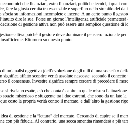
ia economici che finanziari, extra finanziari, politici e tecnici, i quali
ifre, fare la giusta cernita tra essenziale e superfluo nello strepitio dei
 sfocia su informazioni incomplete e incerte. A un certo punto il gesto
’intuito dire la sua. Forse un giorno l’intelligenza artificiale permetterà
a decisione di gestione attiva non può essere una semplice questione di l
gestione attiva poiché il gestore deve dominare il pensiero razionale per
insufficiente. Ritornerò su questo punto.
di un’analisi oggettiva (dell’evoluzione degli utili di una società o dell
significa affatto scoprire verità assolute nascoste, secondo il concetto 
averso il consensus. Investire significa sempre cercare di precedere il m
 si rivelano esatte, ciò che conta è capire in quale misura l’attuazione 
no spazio misterioso e sfuggente tra i due estremi, che sono da un lato l
unque costo la propria verità contro il mercato, e dall’altro la gestione 
 idea di gestione e la “lettura” del mercato. Cercando di capire se il me
 con più fiducia. Al contrario, una secca smentita rimanderà a più tard