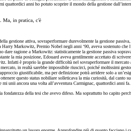
timi quattordici anni ho potuto scoprire il mondo della gestione dall’inte
. Ma, in pratica, c'è
ella gestione attiva, sovraperformare durevolmente la gestione passiva,
sta Harry Markowitz, Premio Nobel negli anni ‘90, aveva sostenuto che l’
vano dare ragione a Markowitz: statisticamente la gestione passiva sopra
nostante la mia posizione, Edouard aveva gentilmente accettato di scriver
 Infatti è proprio la grande difficoltà nel sovraperformare il mercato a fo
il mercato, in realtà sarebbe impossibile riuscirci, poiché moltissimi gestor
proccio giustificabile, ma per definizione potrà arridere solo a un’esi
tenere questo status nobiliare solleticava la mia curiosità, dal canto s
 mi unii ancora una volta all’avventura Carmignac, quattordici anni fa.
a fondatezza della tesi che avevo difeso. Ma soprattutto ho capito perch
nnanzitutto un lavoro enorme. Approfondire più di quanto facciano i con