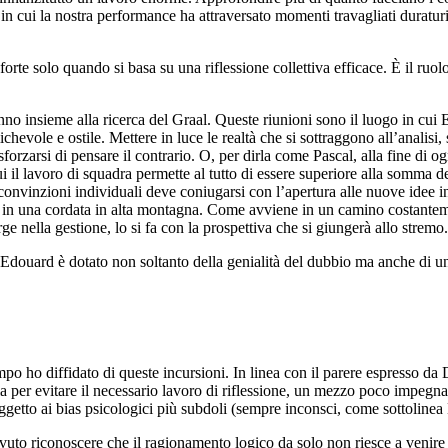
e in cui la nostra performance ha attraversato momenti travagliati duratu
rte solo quando si basa su una riflessione collettiva efficace. È il ruol
nno insieme alla ricerca del Graal. Queste riunioni sono il luogo in cui 
evole e ostile. Mettere in luce le realtà che si sottraggono all’analisi,
forzarsi di pensare il contrario. O, per dirla come Pascal, alla fine di og
i il lavoro di squadra permette al tutto di essere superiore alla somma del
convinzioni individuali deve coniugarsi con l’apertura alle nuove idee in
 in una cordata in alta montagna. Come avviene in un camino costanteme
 nella gestione, lo si fa con la prospettiva che si giungerà allo stremo
 Edouard è dotato non soltanto della genialità del dubbio ma anche di u
empo ho diffidato di queste incursioni. In linea con il parere espresso d
rizia per evitare il necessario lavoro di riflessione, un mezzo poco im
soggetto ai bias psicologici più subdoli (sempre inconsci, come sottolin
to riconoscere che il ragionamento logico da solo non riesce a venire 