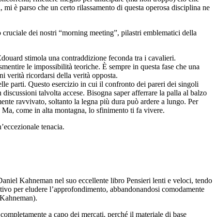
ri, mi è parso che un certo rilassamento di questa operosa disciplina ne
o cruciale dei nostri “morning meeting”, pilastri emblematici della
Edouard stimola una contraddizione feconda tra i cavalieri.
 smentire le impossibilità teoriche. È sempre in questa fase che una
ni verità ricordarsi della verità opposta.
le parti. Questo esercizio in cui il confronto dei pareri dei singoli
 discussioni talvolta accese. Bisogna saper afferrare la palla al balzo
nte ravvivato, soltanto la legna più dura può ardere a lungo. Per
. Ma, come in alta montagna, lo sfinimento ti fa vivere.
n’eccezionale tenacia.
a Daniel Kahneman nel suo eccellente libro Pensieri lenti e veloci, tendo
pegnativo per eludere l’approfondimento, abbandonandosi comodamente
ea Kahneman).
completamente a capo dei mercati, perché il materiale di base