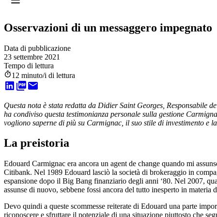
Profilo
:
Select a profil
Osservazioni di un messaggero impegnato
Scegliere il profilo
ll profilo Investitori Professionali è stato selezionato.
Data di pubblicazione
23 settembre 2021
Investitori Privati
Tempo di lettura
12 minuto/i di lettura
Voglio investire o ricevere informazioni.
Investitori Professionali
Questa nota è stata redatta da Didier Saint Georges, Responsabile d
Sono un intermediario finanziario o un investitore istituzionale e cerco info
ha condiviso questa testimonianza personale sulla gestione Carmignac
vogliono saperne di più su Carmignac, il suo stile di investimento e l
La preistoria
Edouard Carmignac era ancora un agent de change quando mi assunse la
Citibank. Nel 1989 Edouard lasciò la società di brokeraggio in compag
espansione dopo il Big Bang finanziario degli anni ‘80. Nel 2007, qua
assunse di nuovo, sebbene fossi ancora del tutto inesperto in materia d
Devo quindi a queste scommesse reiterate di Edouard una parte important
riconoscere e sfruttare il potenziale di una situazione piuttosto che seg