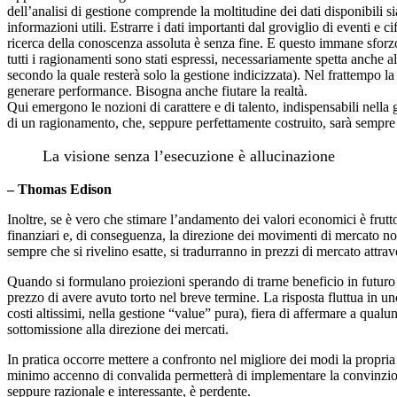
dell’analisi di gestione comprende la moltitudine dei dati disponibili s
informazioni utili. Estrarre i dati importanti dal groviglio di eventi e c
ricerca della conoscenza assoluta è senza fine. E questo immane sforzo
tutti i ragionamenti sono stati espressi, necessariamente spetta anche all
secondo la quale resterà solo la gestione indicizzata). Nel frattempo l
generare performance. Bisogna anche fiutare la realtà.
Qui emergono le nozioni di carattere e di talento, indispensabili nella 
di un ragionamento, che, seppure perfettamente costruito, sarà sempre 
La visione senza l’esecuzione è allucinazione
– Thomas Edison
Inoltre, se è vero che stimare l’andamento dei valori economici è frutto 
finanziari e, di conseguenza, la direzione dei movimenti di mercato non 
sempre che si rivelino esatte, si tradurranno in prezzi di mercato attr
Quando si formulano proiezioni sperando di trarne beneficio in futuro se
prezzo di avere avuto torto nel breve termine. La risposta fluttua in u
costi altissimi, nella gestione “value” pura), fiera di affermare a qual
sottomissione alla direzione dei mercati.
In pratica occorre mettere a confronto nel migliore dei modi la propria
minimo accenno di convalida permetterà di implementare la convinzione
seppure razionale e interessante, è perdente.