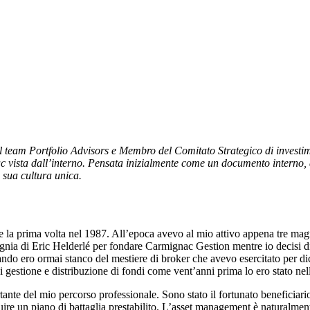
el team Portfolio Advisors e Membro del Comitato Strategico di invest
rmazioni o soluzioni di investimento.
 vista dall’interno. Pensata inizialmente come un documento interno, ab
a sua cultura unica.
 prima volta nel 1987. All’epoca avevo al mio attivo appena tre magri 
nia di Eric Helderlé per fondare Carmignac Gestion mentre io decisi di
ndo ero ormai stanco del mestiere di broker che avevo esercitato per d
i gestione e distribuzione di fondi come vent’anni prima lo ero stato nel
e del mio percorso professionale. Sono stato il fortunato beneficiario di
uire un piano di battaglia prestabilito. L’asset management è naturalmente