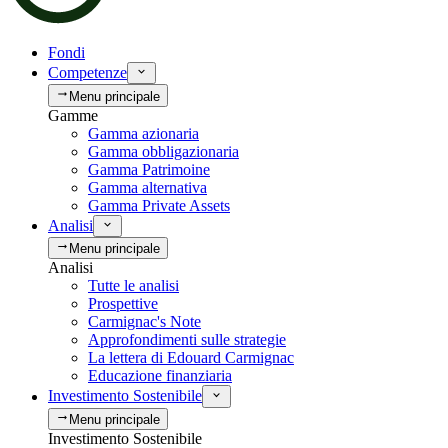
Fondi
Competenze
Menu principale
Gamme
Gamma azionaria
Gamma obbligazionaria
Gamma Patrimoine
Gamma alternativa
Gamma Private Assets
Analisi
Menu principale
Analisi
Tutte le analisi
Prospettive
Carmignac's Note
Approfondimenti sulle strategie
La lettera di Edouard Carmignac
Educazione finanziaria
Investimento Sostenibile
Menu principale
Investimento Sostenibile