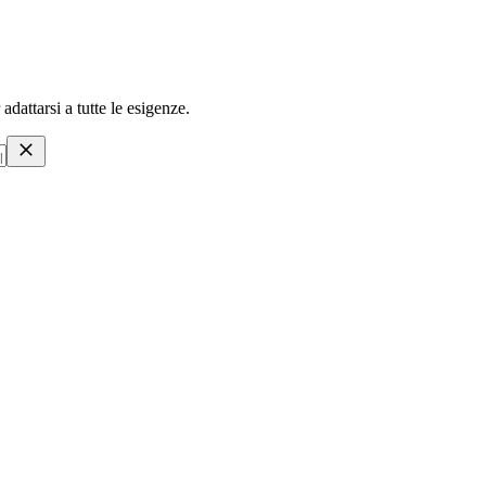
attarsi a tutte le esigenze.
rmazioni o soluzioni di investimento.