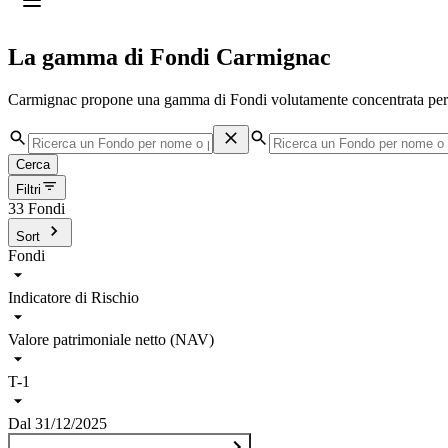
Profilo
:
Select a profil
La gamma di Fondi Carmignac
Scegliere il profilo
ll profilo Investitori Professionali è stato selezionato.
Carmignac propone una gamma di Fondi volutamente concentrata per ad
Investitori Privati
Voglio investire o ricevere informazioni.
Cerca
Filtri
Investitori Professionali
33 Fondi
Sono un intermediario finanziario o un investitore istituzionale e cerco info
Sort
Fondi
Indica­tore di Rischio
Valore patrimoniale netto (NAV)
T-1
Dal
31/12/2025