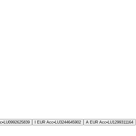
c
•
LU0992625839
I EUR Acc
•
LU3244645902
A EUR Acc
•
LU1299311164