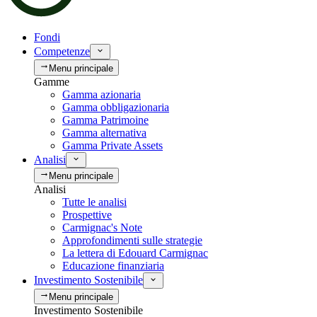
Fondi
Competenze
Menu principale
Gamme
Gamma azionaria
Gamma obbligazionaria
Gamma Patrimoine
Gamma alternativa
Gamma Private Assets
Analisi
Menu principale
Analisi
Tutte le analisi
Prospettive
Carmignac's Note
Approfondimenti sulle strategie
La lettera di Edouard Carmignac
Educazione finanziaria
Investimento Sostenibile
Menu principale
Investimento Sostenibile