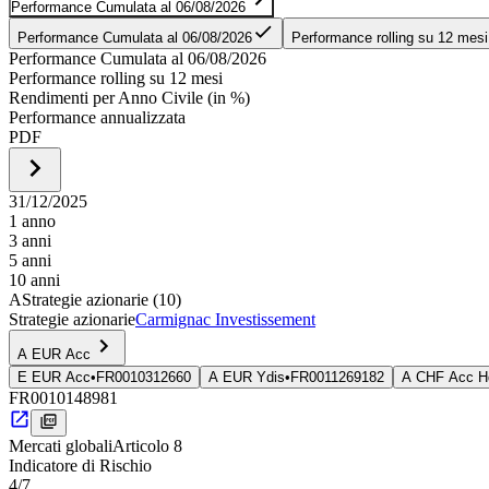
Performance Cumulata al 06/08/2026
Performance Cumulata al 06/08/2026
Performance rolling su 12 mesi
Performance Cumulata al 06/08/2026
Performance rolling su 12 mesi
Rendimenti per Anno Civile (in %)
Performance annualizzata
PDF
31/12/2025
1 anno
3 anni
5 anni
10 anni
A
Strategie azionarie
(10)
Strategie azionarie
Carmignac Investissement
A EUR Acc
E EUR Acc
•
FR0010312660
A EUR Ydis
•
FR0011269182
A CHF Acc H
FR0010148981
Mercati globali
Articolo 8
Indica­tore di Rischio
4
/7