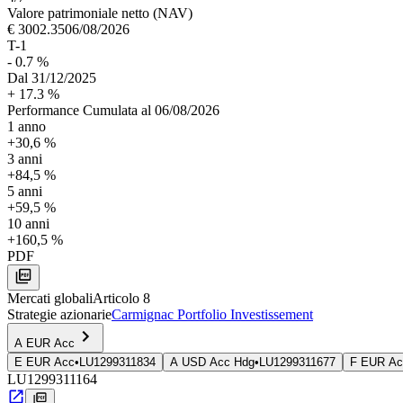
Valore patrimoniale netto (NAV)
€ 3002.35
06/08/2026
T-1
- 0.7 %
Dal
31/12/2025
+ 17.3 %
Performance Cumulata al 06/08/2026
1 anno
+30,6 %
3 anni
+84,5 %
5 anni
+59,5 %
10 anni
+160,5 %
PDF
Mercati globali
Articolo 8
Strategie azionarie
Carmignac Portfolio Investissement
A EUR Acc
E EUR Acc
•
LU1299311834
A USD Acc Hdg
•
LU1299311677
F EUR Ac
LU1299311164