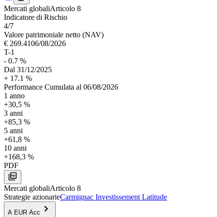
Mercati globali
Articolo 8
Indica­tore di Rischio
4
/7
Valore patrimoniale netto (NAV)
€ 269.41
06/08/2026
T-1
- 0.7 %
Dal
31/12/2025
+ 17.1 %
Performance Cumulata al 06/08/2026
1 anno
+30,5 %
3 anni
+85,3 %
5 anni
+61,8 %
10 anni
+168,3 %
PDF
Mercati globali
Articolo 8
Strategie azionarie
Carmignac Investissement Latitude
A EUR Acc