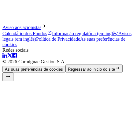
Aviso aos acionistas
Calendário dos Fundos
Informação regulatória (em inglês)
Avisos
legais (em inglês)
Política de Privacidade
As suas preferências de
cookies
Redes sociais
©
2026
Carmignac Gestion S.A.
As suas preferências de cookies
Regressar ao inicio do site