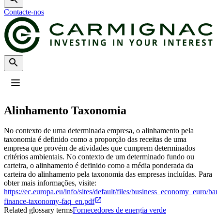
Contacte-nos
Perfil
:
Select a profil
Alinhamento Taxonomia
Escolha o seu perfil
O perfil Investidores profissionais está actualmente seleccionado.
No contexto de uma determinada empresa, o alinhamento pela
taxonomia é definido como a proporção das receitas de uma
Investidores profissionais
empresa que provém de atividades que cumprem determinados
critérios ambientais. No contexto de um determinado fundo ou
Sou intermediário financeiro ou investidor institucional, e procuro
carteira, o alinhamento é definido como a média ponderada da
informação ou soluções de investimento.
carteira do alinhamento pela taxonomia das empresas incluídas. Para
obter mais informações, visite:
https://ec.europa.eu/info/sites/default/files/business_economy_euro/
finance-taxonomy-faq_en.pdf
Related glossary terms
Fornecedores de energia verde