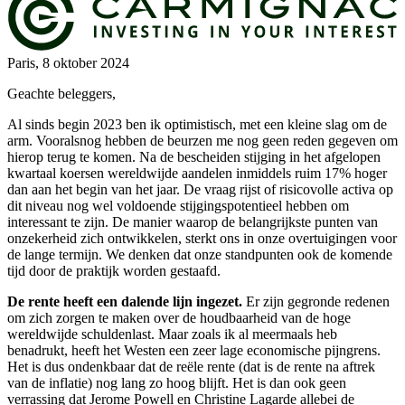
Paris, 8 oktober 2024
Geachte beleggers,
Al sinds begin 2023 ben ik optimistisch, met een kleine slag om de
arm. Vooralsnog hebben de beurzen me nog geen reden gegeven om
hierop terug te komen. Na de bescheiden stijging in het afgelopen
kwartaal koersen wereldwijde aandelen inmiddels ruim 17% hoger
dan aan het begin van het jaar. De vraag rijst of risicovolle activa op
dit niveau nog wel voldoende stijgingspotentieel hebben om
interessant te zijn. De manier waarop de belangrijkste punten van
onzekerheid zich ontwikkelen, sterkt ons in onze overtuigingen voor
de lange termijn. We denken dat onze standpunten ook de komende
tijd door de praktijk worden gestaafd.
De rente heeft een dalende lijn ingezet.
Er zijn gegronde redenen
om zich zorgen te maken over de houdbaarheid van de hoge
wereldwijde schuldenlast. Maar zoals ik al meermaals heb
benadrukt, heeft het Westen een zeer lage economische pijngrens.
Het is dus ondenkbaar dat de reële rente (dat is de rente na aftrek
van de inflatie) nog lang zo hoog blijft. Het is dan ook geen
verrassing dat Jerome Powell en Christine Lagarde allebei de