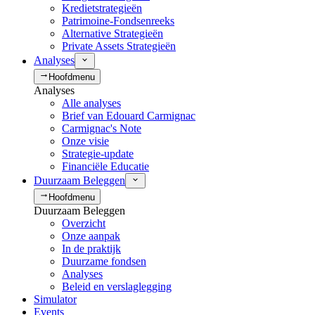
Kredietstrategieën
Patrimoine-Fondsenreeks
Alternative Strategieën
Private Assets Strategieën
Analyses
Hoofdmenu
Analyses
Alle analyses
Brief van Edouard Carmignac
Carmignac's Note
Onze visie
Strategie-update
Financiële Educatie
Duurzaam Beleggen
Hoofdmenu
Duurzaam Beleggen
Overzicht
Onze aanpak
In de praktijk
Duurzame fondsen
Analyses
Beleid en verslaglegging
Simulator
Events