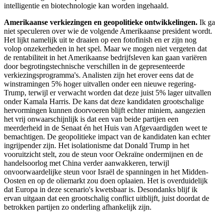
intelligentie en biotechnologie kan worden ingehaald.
Amerikaanse verkiezingen en geopolitieke ontwikkelingen.
Ik ga
niet speculeren over wie de volgende Amerikaanse president wordt.
Het lijkt namelijk uit te draaien op een fotofinish en er zijn nog
volop onzekerheden in het spel. Maar we mogen niet vergeten dat
de rentabiliteit in het Amerikaanse bedrijfsleven kan gaan variëren
door begrotingstechnische verschillen in de gepresenteerde
verkiezingsprogramma's. Analisten zijn het erover eens dat de
winstramingen 5% hoger uitvallen onder een nieuwe regering-
Trump, terwijl er verwacht worden dat deze juist 5% lager uitvallen
onder Kamala Harris. De kans dat deze kandidaten grootschalige
hervormingen kunnen doorvoeren blijft echter miniem, aangezien
het vrij onwaarschijnlijk is dat een van beide partijen een
meerderheid in de Senaat én het Huis van Afgevaardigden weet te
bemachtigen. De geopolitieke impact van de kandidaten kan echter
ingrijpender zijn. Het isolationisme dat Donald Trump in het
vooruitzicht stelt, zou de steun voor Oekraïne ondermijnen en de
handelsoorlog met China verder aanwakkeren, terwijl
onvoorwaardelijke steun voor Israël de spanningen in het Midden-
Oosten en op de oliemarkt zou doen oplaaien. Het is overduidelijk
dat Europa in deze scenario's kwetsbaar is. Desondanks blijf ik
ervan uitgaan dat een grootschalig conflict uitblijft, juist doordat de
betrokken partijen zo onderling afhankelijk zijn.