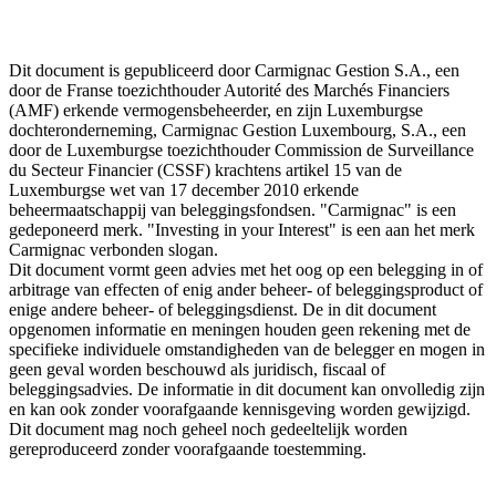
Dit document is gepubliceerd door Carmignac Gestion S.A., een
door de Franse toezichthouder Autorité des Marchés Financiers
(AMF) erkende vermogensbeheerder, en zijn Luxemburgse
dochteronderneming, Carmignac Gestion Luxembourg, S.A., een
door de Luxemburgse toezichthouder Commission de Surveillance
du Secteur Financier (CSSF) krachtens artikel 15 van de
Luxemburgse wet van 17 december 2010 erkende
beheermaatschappij van beleggingsfondsen. "Carmignac" is een
gedeponeerd merk. "Investing in your Interest" is een aan het merk
Carmignac verbonden slogan.
Dit document vormt geen advies met het oog op een belegging in of
arbitrage van effecten of enig ander beheer- of beleggingsproduct of
enige andere beheer- of beleggingsdienst. De in dit document
opgenomen informatie en meningen houden geen rekening met de
specifieke individuele omstandigheden van de belegger en mogen in
geen geval worden beschouwd als juridisch, fiscaal of
beleggingsadvies. De informatie in dit document kan onvolledig zijn
en kan ook zonder voorafgaande kennisgeving worden gewijzigd.
Dit document mag noch geheel noch gedeeltelijk worden
gereproduceerd zonder voorafgaande toestemming.