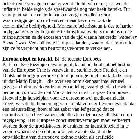
beleidsrente verlagen en aangeven dit te blijven doen, hoewel de
inflatie in beide regio's de streefwaarde nog niet heeft bereikt. Dit
standpunt van de centrale banken zorgt niet alleen voor
waardestijgingen op de beurzen, maar bevordert ook de
economische bedrijvigheid. Monetaire beleidssteun is des te harder
nodig aangezien er begrotingstechnisch nauwelijks ruimte is om te
manoeuvreren na de excessen van de tijd waarin het credo '
whatever
it takes
' was. Verschillende Europese landen, waaronder Frankrijk,
zijn zelfs verplicht hun begrotingstekorten te verkleinen.
Europa piept en kraakt.
Bij de recente Europees
Parlementsverkiezingen kwam pijnlijk aan het licht dat het bestuur
van de Europese Unie is verzwakt nu sterkhouders Frankrijk en
Duitsland hun grip verliezen. In mijn vorige brief sprak ik de hoop
uit dat Mario Draghi – die over een onmiskenbaar intellectueel
gezag en indrukwekkende onderhandelingsvaardigheden beschikt –
benoemd zou worden tot Voorzitter van de Europese Commissie.
Hoewel zijn herstelplan voor de eurozone wel media-aandacht
kreeg, was de herbenoeming van Ursula von der Leyen desondanks
een teleurstelling, hoewel het zeker van lef getuigd dat ze
commissarissen heeft aangesteld die zich niet per se blindstaren op
regelgeving. Het Europese concurrentievermogen moet verbeterd
worden door de arbeidskosten te drukken en industriebeleid in te
voeren waarmee de continu groeiende achterstand in de
ontwikkeling van disruptieve technologieën als artificiële