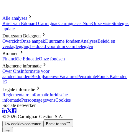
Alle analyses
Brief van Edouard Carmignac
Carmignac's Note
Onze visie
Strategie-
update
Duurzaam Beleggen
Overzicht
Onze aanpak
Duurzame fondsen
Analyses
Beleid en
verslaglegging
Leidraad voor duurzaam beleggen
Bronnen
Financiële Educatie
Onze fondsen
Algemene informatie
Over Ons
Informatie voor
aandeelhouders
Bedrijfsnieuws
Vacatures
Persruimte
Fonds Kalender
Legale informatie
Reglementaire informatie
Juridische
informatie
Persoonsgegevens
Cookies
Sociale netwerken
©
2026
Carmignac Gestion S.A.
Uw cookievoorkeuren
Back to top