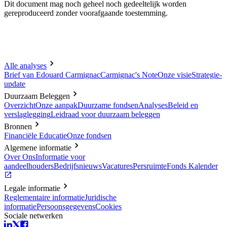
Dit document mag noch geheel noch gedeeltelijk worden
gereproduceerd zonder voorafgaande toestemming.
Alle analyses
Brief van Edouard Carmignac
Carmignac's Note
Onze visie
Strategie-
update
Duurzaam Beleggen
Overzicht
Onze aanpak
Duurzame fondsen
Analyses
Beleid en
verslaglegging
Leidraad voor duurzaam beleggen
Bronnen
Financiële Educatie
Onze fondsen
Algemene informatie
Over Ons
Informatie voor
aandeelhouders
Bedrijfsnieuws
Vacatures
Persruimte
Fonds Kalender
Legale informatie
Reglementaire informatie
Juridische
informatie
Persoonsgegevens
Cookies
Sociale netwerken