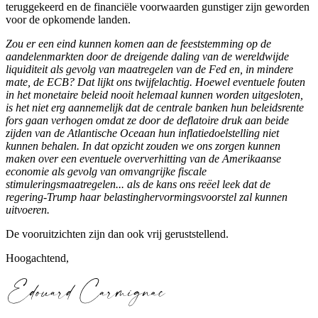
teruggekeerd en de financiële voorwaarden gunstiger zijn geworden
voor de opkomende landen.
Zou er een eind kunnen komen aan de feeststemming op de
aandelenmarkten door de dreigende daling van de wereldwijde
liquiditeit als gevolg van maatregelen van de Fed en, in mindere
mate, de ECB? Dat lijkt ons twijfelachtig. Hoewel eventuele fouten
in het monetaire beleid nooit helemaal kunnen worden uitgesloten,
is het niet erg aannemelijk dat de centrale banken hun beleidsrente
fors gaan verhogen omdat ze door de deflatoire druk aan beide
zijden van de Atlantische Oceaan hun inflatiedoelstelling niet
kunnen behalen. In dat opzicht zouden we ons zorgen kunnen
maken over een eventuele oververhitting van de Amerikaanse
economie als gevolg van omvangrijke fiscale
stimuleringsmaatregelen... als de kans ons reëel leek dat de
regering-Trump haar belastinghervormingsvoorstel zal kunnen
uitvoeren.
De vooruitzichten zijn dan ook vrij geruststellend.
Hoogachtend,