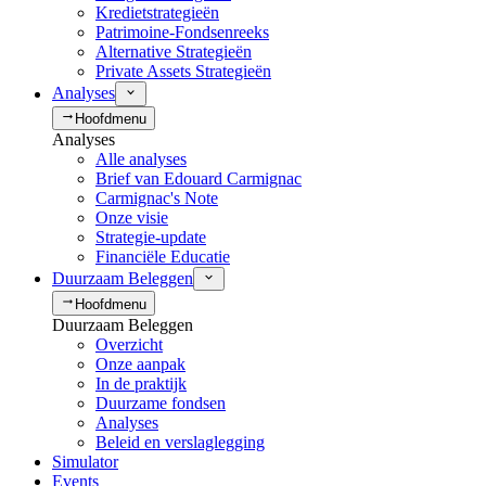
Kredietstrategieën
Patrimoine-Fondsenreeks
Alternative Strategieën
Private Assets Strategieën
Analyses
Hoofdmenu
Analyses
Alle analyses
Brief van Edouard Carmignac
Carmignac's Note
Onze visie
Strategie-update
Financiële Educatie
Duurzaam Beleggen
Hoofdmenu
Duurzaam Beleggen
Overzicht
Onze aanpak
In de praktijk
Duurzame fondsen
Analyses
Beleid en verslaglegging
Simulator
Events